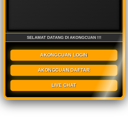
SELAMAT DATANG DI AKONGCUAN !!!
AKONGCUAN LOGIN
AKONGCUAN DAFTAR
LIVE CHAT